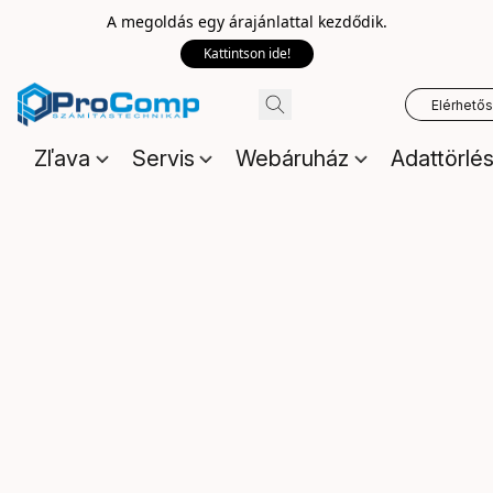
A megoldás egy árajánlattal kezdődik.
Kattintson ide!
Elérhető
Zľava
Servis
Webáruház
Adattörlé