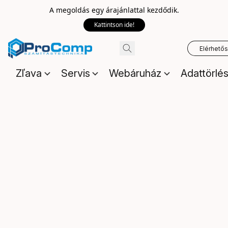
A megoldás egy árajánlattal kezdődik.
Kattintson ide!
Elérhető
Zľava
Servis
Webáruház
Adattörlé