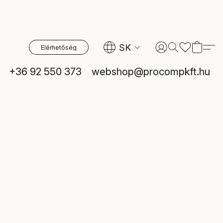
SK
Elérhetőség
+36 92 550 373
webshop@procompkft.hu