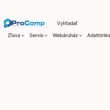
Zľava
Servis
Webáruház
Adattörlé