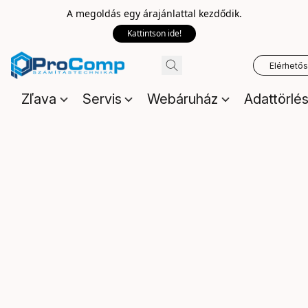
A megoldás egy árajánlattal kezdődik.
Kattintson ide!
Elérhető
Zľava
Servis
Webáruház
Adattörlé