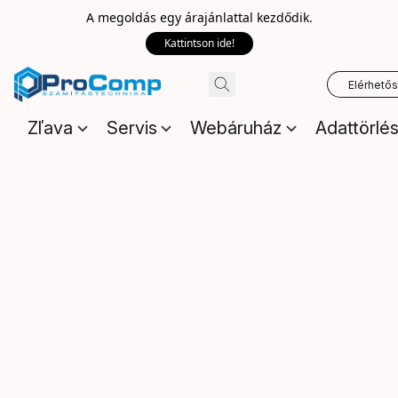
A megoldás egy árajánlattal kezdődik.
Kattintson ide!
Elérhető
Zľava
Servis
Webáruház
Adattörlé