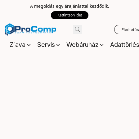
A megoldás egy árajánlattal kezdődik.
Kattintson ide!
Elérhető
Zľava
Servis
Webáruház
Adattörlé