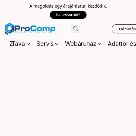
A megoldás egy árajánlattal kezdődik.
Kattintson ide!
Elérhető
Zľava
Servis
Webáruház
Adattörlé