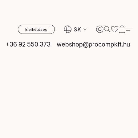
SK
Elérhetőség
+36 92 550 373
webshop@procompkft.hu