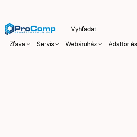
Zľava
Servis
Webáruház
Adattörlé