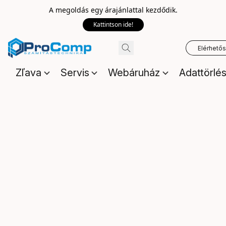
A megoldás egy árajánlattal kezdődik.
Kattintson ide!
Elérhető
Zľava
Servis
Webáruház
Adattörlé