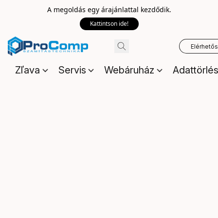
A megoldás egy árajánlattal kezdődik.
Kattintson ide!
Elérhető
Zľava
Servis
Webáruház
Adattörlé