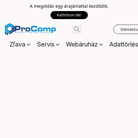
A megoldás egy árajánlattal kezdődik.
Kattintson ide!
Elérhető
Zľava
Servis
Webáruház
Adattörlé