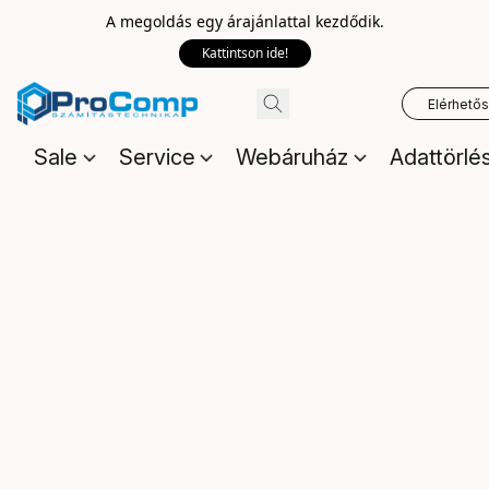
A megoldás egy árajánlattal kezdődik.
Kattintson ide!
Elérhető
Sale
Service
Webáruház
Adattörlé