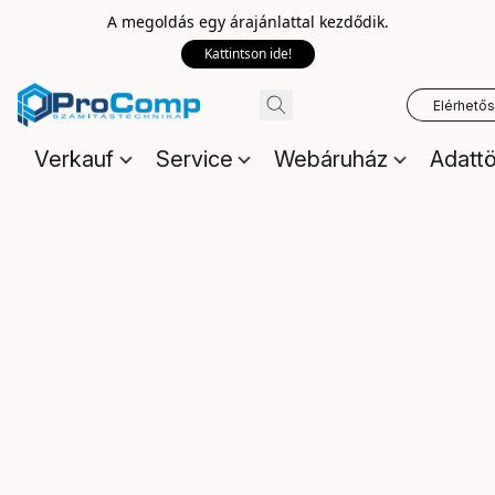
A megoldás egy árajánlattal kezdődik.
Kattintson ide!
Elérhető
Verkauf
Service
Webáruház
Adattö