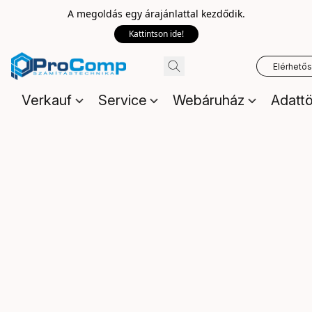
A megoldás egy árajánlattal kezdődik.
Kattintson ide!
Elérhető
Verkauf
Service
Webáruház
Adattö