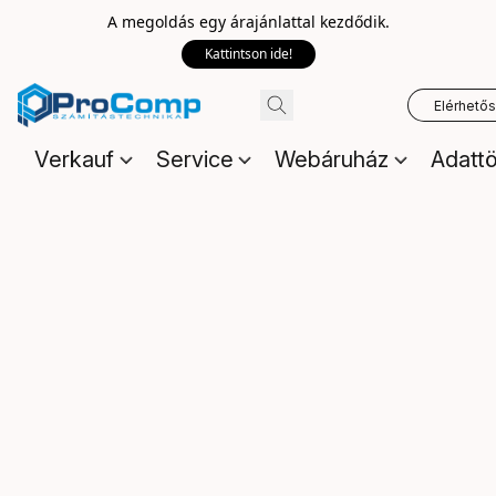
A megoldás egy árajánlattal kezdődik.
Kattintson ide!
Elérhető
Verkauf
Service
Webáruház
Adattö