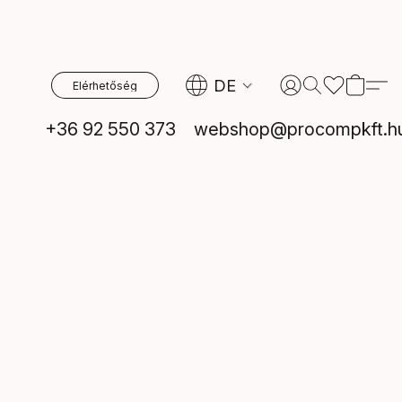
DE
Elérhetőség
+36 92 550 373
webshop@procompkft.h