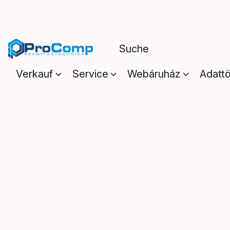
Verkauf
Service
Webáruház
Adattö