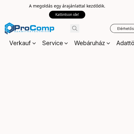
A megoldás egy árajánlattal kezdődik.
Kattintson ide!
Elérhető
Verkauf
Service
Webáruház
Adattö