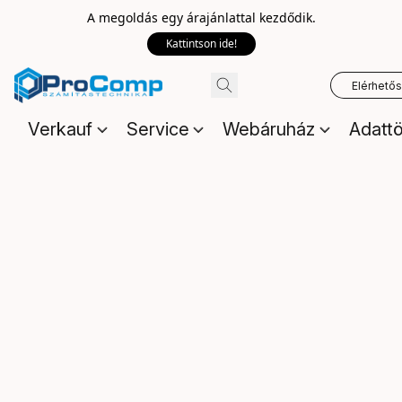
A megoldás egy árajánlattal kezdődik.
Kattintson ide!
Elérhető
Verkauf
Service
Webáruház
Adattö