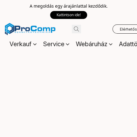
A megoldás egy árajánlattal kezdődik.
Kattintson ide!
Elérhető
Verkauf
Service
Webáruház
Adattö