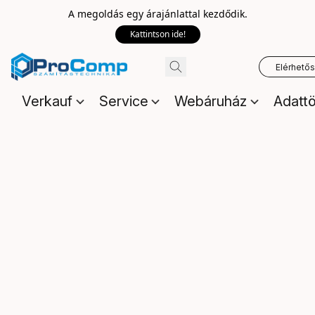
A megoldás egy árajánlattal kezdődik.
Kattintson ide!
Elérhető
Verkauf
Service
Webáruház
Adattö