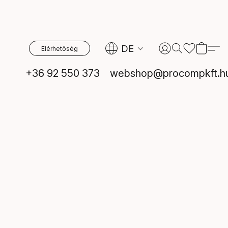
DE
Elérhetőség
+36 92 550 373
webshop@procompkft.h