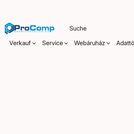
Verkauf
Service
Webáruház
Adattö