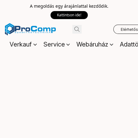
A megoldás egy árajánlattal kezdődik.
Kattintson ide!
Elérhető
Verkauf
Service
Webáruház
Adattö