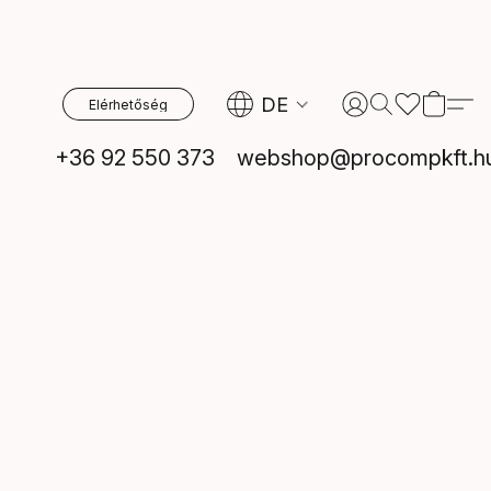
DE
Elérhetőség
+36 92 550 373
webshop@procompkft.h