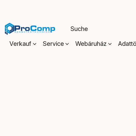
Verkauf
Service
Webáruház
Adattö