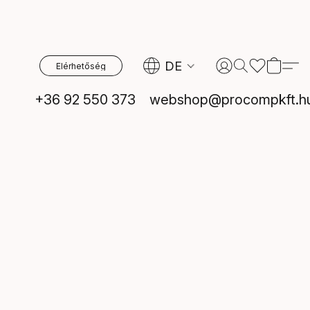
DE
Elérhetőség
+36 92 550 373
webshop@procompkft.h