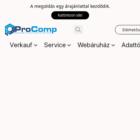
A megoldás egy árajánlattal kezdődik.
Kattintson ide!
Elérhető
Verkauf
Service
Webáruház
Adattö