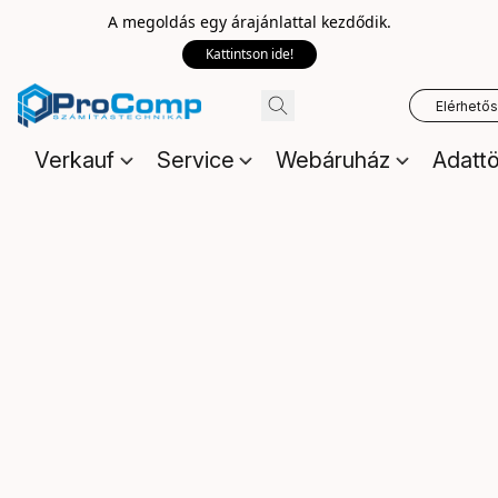
A megoldás egy árajánlattal kezdődik.
Kattintson ide!
Elérhető
Verkauf
Service
Webáruház
Adattö