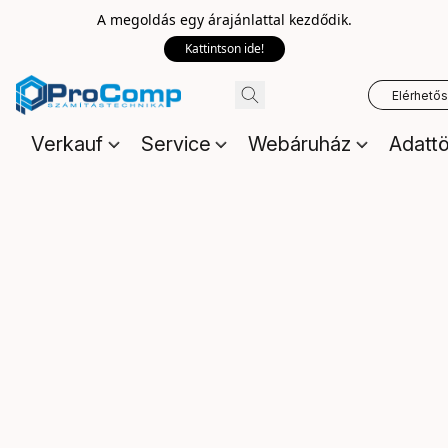
A megoldás egy árajánlattal kezdődik.
Kattintson ide!
Elérhető
Verkauf
Service
Webáruház
Adattö