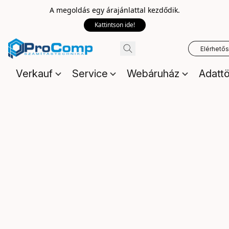
A megoldás egy árajánlattal kezdődik.
Kattintson ide!
Elérhető
Verkauf
Service
Webáruház
Adattö